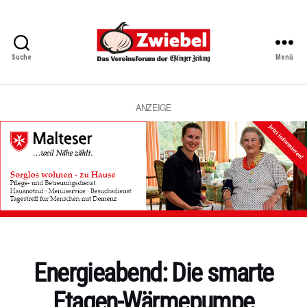
Suche
Menü
Zwiebel
-
Das
Vereinsforum
ANZEIGE
der
Eßlinger
Zeitung
Kategorien
Energieabend: Die smarte
Etagen-Wärmepumpe