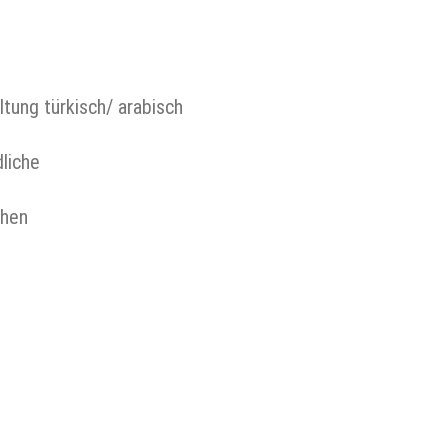
tung türkisch/ arabisch
liche
chen