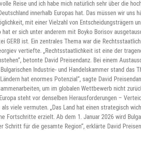
svolle Reise und ich habe mich natürlich sehr über die ho
t Deutschland innerhalb Europas hat. Das müssen wir uns 
ichkeit, mit einer Vielzahl von Entscheidungsträgern un
hat er sich unter anderem mit Boyko Borisov ausgetausc
ei GERB ist. Ein zentrales Thema war die Rechtsstaatlic
eorgiev vertiefte. „Rechtsstaatlichkeit ist eine der tra
nstehen“, betonte David Preisendanz. Bei einem Austau
-Bulgarischen Industrie- und Handelskammer stand das Th
ndern hat enormes Potenzial“, sagte David Preisendanz
ammenarbeiten, um im globalen Wettbewerb nicht zurückz
– Europa steht vor denselben Herausforderungen – Vertei
e, als viele vermuten. „Das Land hat einen strategisch w
he Fortschritte erzielt. Ab dem 1. Januar 2026 wird Bulgar
r Schritt für die gesamte Region“, erklärte David Preise