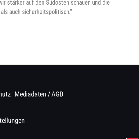
wir stärker auf den Südosten schauen und die
ls auch sicherheitspolitisch.“
hutz
Mediadaten / AGB
tellungen