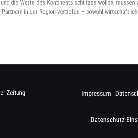
it und die Werte des Kontinents schützen wollen, müssen 
rtnern in der Region vertiefen – sowohl wirtschaftlich a
er Zeitung
Impressum
Datensc
Datenschutz-Eins