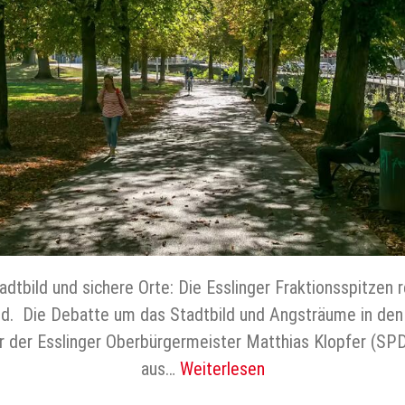
dtbild und sichere Orte: Die Esslinger Fraktionsspitzen
d. Die Debatte um das Stadtbild und Angsträume in den 
der der Esslinger Oberbürgermeister Matthias Klopfer (SP
aus…
Weiterlesen