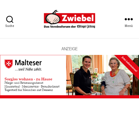
Suche
Menü
Zwiebel
-
Das
Vereinsforum
ANZEIGE
der
Eßlinger
Zeitung