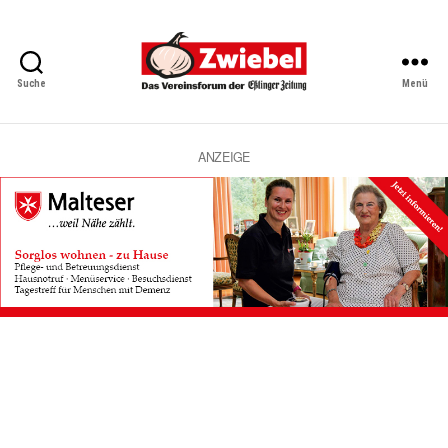
Suche
Menü
Zwiebel
-
Das
Vereinsforum
ANZEIGE
der
Eßlinger
Zeitung