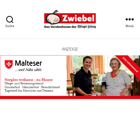
Suche
Menü
Zwiebel
-
Das
Vereinsforum
ANZEIGE
der
Eßlinger
Zeitung