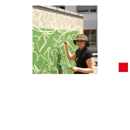
Foto: BA RSKN Das Bücherhäuschen im Herzen von
RSKN ist zurück! Nachdem es im letzten Herbst bei
einem Unfall zerstört wurde, konnte es dank
Versicherungsleistungen komplett neu aufgebaut
werden – inklusive einer Pinnwand für Neuigkeiten aus