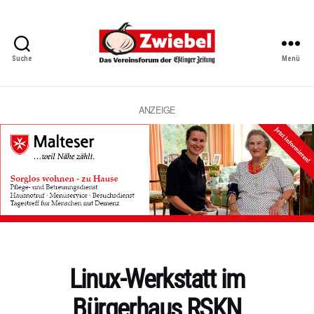
Suche
Menü
Zwiebel
-
Das
Vereinsforum
ANZEIGE
der
Eßlinger
Zeitung
Kategorien
Linux-Werkstatt im
Bürgerhaus RSKN