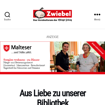
Suche
Menü
Zwiebel
-
Das
Vereinsforum
ANZEIGE
der
Eßlinger
Zeitung
Kategorien
Aus Liebe zu unserer
Bibliothek