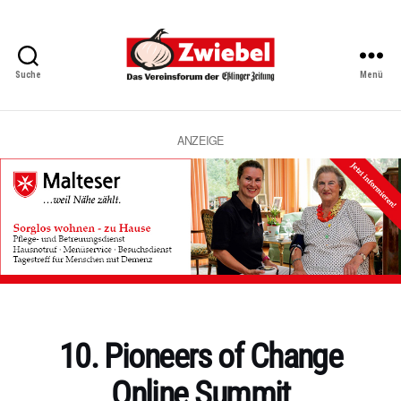
Suche
Menü
Zwiebel
-
Das
Vereinsforum
ANZEIGE
der
Eßlinger
Zeitung
Kategorien
10. Pioneers of Change
Online Summit