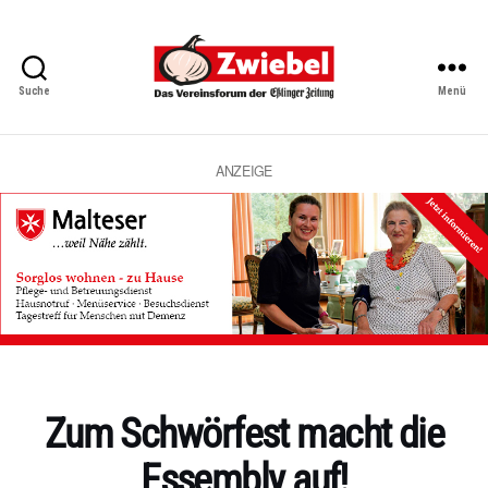
Suche
Menü
Zwiebel
-
Das
Vereinsforum
ANZEIGE
der
Eßlinger
Zeitung
Kategorien
Zum Schwörfest macht die
Essembly auf!