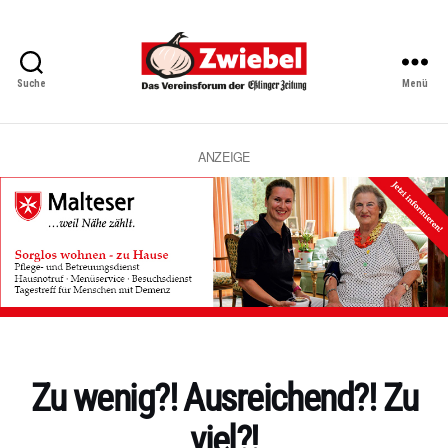
Suche
Menü
Zwiebel
-
Das
Vereinsforum
ANZEIGE
der
Eßlinger
Zeitung
Kategorien
Zu wenig?! Ausreichend?! Zu
viel?!