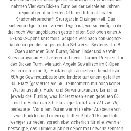
nahmen Vier vom Dicken Turm bei der seit vielen Jahren
regional recht beliebten Offenen Internationalen
Stadtmeisterschaft Stuttgart in Ditzingen teil. Das
siebenrundige Turnier an vier Tagen ist, wie so häufig, in die
drei nach Wertungsklassen gestaffelten Sektionen eines A-,
B- und C-Opens unterteilt. Gespielt wird nach den Gegner-
Auslosungen des sogenannten Schweizer Systems. Im B-
Open starteten Suat Duran, Sören Hader und Ashwin
Suryanarayanan – letzeterer mit seiner Turnier-Premiere für
den Dicken Turm, wie auch Angela Sawallisch im C-Open.
Sie erreichte mit 3,5 Punkten gleich mal eine beachtliche
50%ige Gewinnausbeute und landete auf einem geteilten
30. Platz (gestartet als 68. Teilnehmerin mit noch keiner
Wertungszahl). Hader und Suryanarayanan erkämpften
jeweils drei Punkte, was für letzteren einen geteilten 86.
und für Hader den 89. Platz (gestartet von 77 bzw. 76)
bedeutete. Vor allem Duran war mit seiner Ausbeute von
zwei Punkten und einem geteilten Platz 116 sportlich
weniger zufrieden, sprach aber sicherlich für alle, wenn er
bestätigte, das Turnier auch bei seiner mittlerweile zehnten