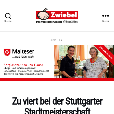
Suche
Menü
Zwiebel
-
Das
Vereinsforum
ANZEIGE
der
Eßlinger
Zeitung
Kategorien
Zu viert bei der Stuttgarter
Stadtmeisterschaft