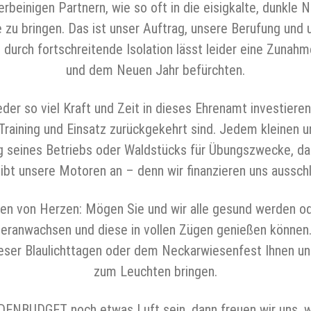
beinigen Partnern, wie so oft in die eisigkalte, dunkle 
zu bringen. Das ist unser Auftrag, unsere Berufung un
durch fortschreitende Isolation lässt leider eine Zunah
und dem Neuen Jahr befürchten.
der so viel Kraft und Zeit in dieses Ehrenamt investier
Training und Einsatz zurückgekehrt sind. Jedem kleinen u
g seines Betriebs oder Waldstücks für Übungszwecke, da
 unsere Motoren an – denn wir finanzieren uns ausschl
von Herzen: Mögen Sie und wir alle gesund werden od
t heranwachsen und diese in vollen Zügen genießen könne
rieser Blaulichttagen oder dem Neckarwiesenfest Ihnen un
zum Leuchten bringen.
ENBUDGET noch etwas Luft sein, dann freuen wir uns, 