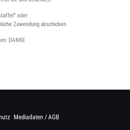
affel” oder
nliche Zuwendung abschicken.
hen: DANKE
hutz
Mediadaten / AGB