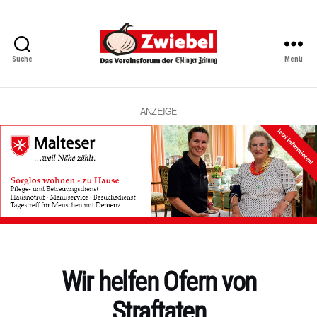
Suche
Menü
Zwiebel
-
Das
Vereinsforum
ANZEIGE
der
Eßlinger
Zeitung
Kategorien
Wir helfen Ofern von
Straftaten