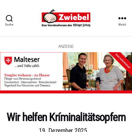
Suche
Menü
Zwiebel
-
Das
Vereinsforum
ANZEIGE
der
Eßlinger
Zeitung
Kategorien
Wir helfen Kríminalitätsopfern
19. Dezember 2025