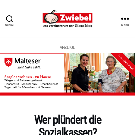
Suche
Menü
Zwiebel
-
Das
Vereinsforum
ANZEIGE
der
Eßlinger
Zeitung
Kategorien
Wer plündert die
Sozialkassen?