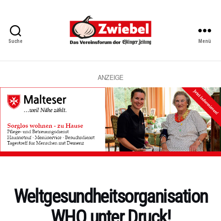
Suche
Menü
Zwiebel
-
Das
Vereinsforum
ANZEIGE
der
Eßlinger
Zeitung
Kategorien
Weltgesundheitsorganisation
WHO unter Druck!