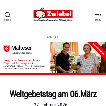
Suche
Menü
Zwiebel
-
Das
Vereinsforum
ANZEIGE
der
Eßlinger
Zeitung
Kategorien
Weltgebetstag am 06.März
27. Februar 2026