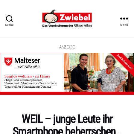
Suche
Menü
Zwiebel
-
Das
Vereinsforum
ANZEIGE
der
Eßlinger
Zeitung
Kategorien
WEIL – junge Leute ihr
Smartphone beherrschen…