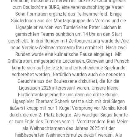
herrliche, trockene Winterwetter lockte 22 Clubmitglieder
zum Boulodrôme BURG, eine vereinsunabhängige Vater-
Sohn-Formation ergänzte das Teilnehmerfeld. Einige
SpielerInnen aus der Montagsgruppe des Vereins und die
Ligaspieler wurden von Turnierleiter Peter Loichen in
gemischten Teams pünktlich um 14 Uhr an den Start
geschickt. In drei Runden mit Zeitbegrenzung wurde der/die
neue Vereins-Weihnachtsmann/frau ermittelt. Nach zwei
Runden wurde eine kulinarische Pause eingelegt. Mit
Grillwürsten, mitgebrachte Leckereien, Glühwein und Punsch
konnte sich auf die letzte und entscheidende Spielrunde
vorbereitet werden. Natürlich wurden auch die neuesten
Gerüchte aus der Bouleszene diskutiert, die für die
Ligasaison 2026 interessant waren. Unsere kleine
Flutlichtanlage erhellte uns dann die dritte Runde.
Ligaspieler Eberhard Schenk setzte sich mit drei Siegen
äußerst knapp mit nur 1 Kugel Vorsprung vor Monika Knoll
durch, die den 2. Platz belegte. Als würdiger Sieger konnte
er zum Ende des Turniers vom 1. Vorsitzendem Rudi Meier
als Weihnachtsmann des Jahres 2025 mit der
heißbegehrten Weihnachtsmütze gekürt werden. Als