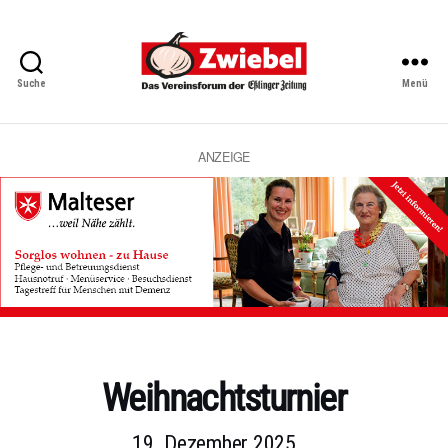
Suche
Menü
Zwiebel
-
Das
Vereinsforum
ANZEIGE
der
Eßlinger
Zeitung
Kategorien
Weihnachtsturnier
19. Dezember 2025