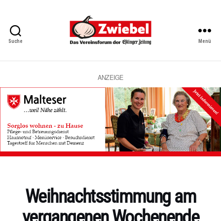
Suche
Menü
Zwiebel
-
Das
Vereinsforum
ANZEIGE
der
Eßlinger
Zeitung
Kategorien
Weihnachtsstimmung am
vergangenen Wochenende