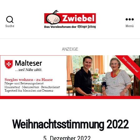
Suche
Menü
Zwiebel
-
Das
Vereinsforum
ANZEIGE
der
Eßlinger
Zeitung
Kategorien
Weihnachtsstimmung 2022
5. Dezember 2022