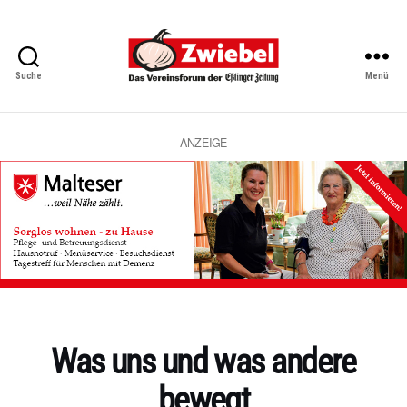
Suche
Menü
Zwiebel
-
Das
Vereinsforum
ANZEIGE
der
Eßlinger
Zeitung
Kategorien
Was uns und was andere
bewegt