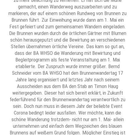
zu mehr Beachtung zu verhelfen. Er hat sich die Mühe
gemacht, einen Wanderweg auszuarbeiten und zu
markieren, der auf einem schönen Rundweg von Brunnen zu
Brunnen führt. Zur Einweihung wurde dann am 1. Mai ein
Fest gefeiert und zum gemeinsamen Wandern eingeladen.
Die Brunnen wurden durch die örtlichen Gärtner mit Blumen
schön herausgeputzt und die Bewirtung an verschiedenen
Stellen übernahmen örtliche Vereine. Das kam so gut an,
dass der BA WHSO die Wanderung mit Bewirtung und
Begleitprogramm als feste Veranstaltung am 1. Mai
etablierte. Der Zuspruch wurde immer größer. Bernd
Schneider vom BA WHSO hat den Brunnenwandertag 17
Jahre lang organisiert und letztes Jahr nach seinem
Ausscheiden aus dem BA den Stab an Timon Haug
weitergegeben. Dieser hat sich bereit erklärt, in Zukunft
federführend für den Brunnenwandertag verantwortlich zu
sein. Doch nun muss in diesem Jahr der beliebte Event
Corona bedingt leider ausfallen. Wer möchte, kann die
schöne Wanderung trotzdem- nicht nur am 1. Mai- allein
unternehmen und einfach dem Wegzeichen des blauen
Brunnens auf weißem Grund folgen. Möglicher Einstieg ist