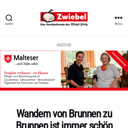
Suche
Menü
Zwiebel
-
Das
Vereinsforum
ANZEIGE
der
Eßlinger
Zeitung
Kategorien
Wandern von Brunnen zu
Brunnen ist immer schön