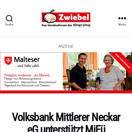
Suche
Menü
Zwiebel
-
Das
Vereinsforum
ANZEIGE
der
Eßlinger
Zeitung
Kategorien
Volksbank Mittlerer Neckar
eG unterstützt MiFü