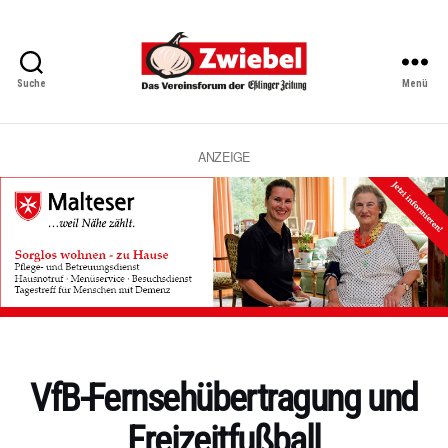
Suche
Menü
Zwiebel
-
Das
Vereinsforum
ANZEIGE
der
Eßlinger
Zeitung
Kategorien
VfB-Fernsehübertragung und
Freizeitfußball