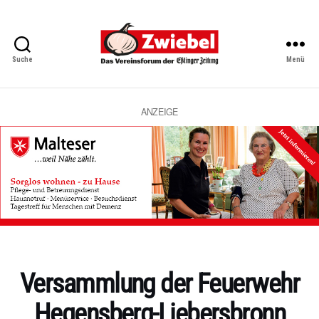
Suche
Menü
Zwiebel
-
Das
Vereinsforum
ANZEIGE
der
Eßlinger
Zeitung
Kategorien
Versammlung der Feuerwehr
Hegensberg-Liebersbronn