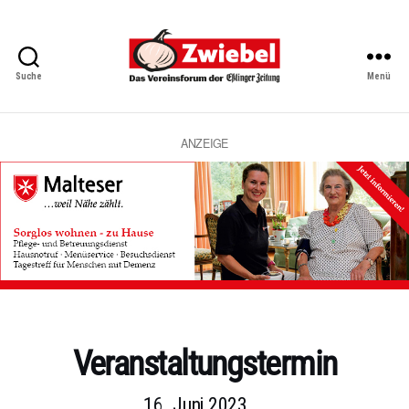
Suche
Menü
Zwiebel
-
Das
Vereinsforum
ANZEIGE
der
Eßlinger
Zeitung
Kategorien
Veranstaltungstermin
16. Juni 2023