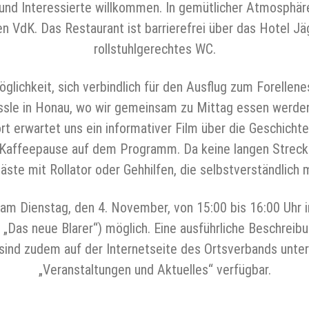
und Interessierte willkommen. In gemütlicher Atmosphär
 VdK. Das Restaurant ist barrierefrei über das Hotel Jä
rollstuhlgerechtes WC.
lichkeit, sich verbindlich für den Ausflug zum Forelle
össle in Honau, wo wir gemeinsam zu Mittag essen werden
ort erwartet uns ein informativer Film über die Geschich
e Kaffeepause auf dem Programm. Da keine langen Streck
Gäste mit Rollator oder Gehhilfen, die selbstverständlich
 am Dienstag, den 4. November, von 15:00 bis 16:00 Uhr
Das neue Blarer“) möglich. Eine ausführliche Beschreibu
s sind zudem auf der Internetseite des Ortsverbands unt
„Veranstaltungen und Aktuelles“ verfügbar.