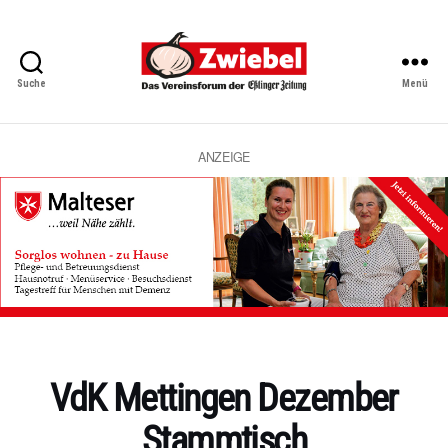
Suche
Menü
Zwiebel
-
Das
Vereinsforum
ANZEIGE
der
Eßlinger
Zeitung
Kategorien
VdK Mettingen Dezember
Stammtisch