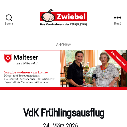
Suche
Menü
Zwiebel
-
Das
Vereinsforum
ANZEIGE
der
Eßlinger
Zeitung
Kategorien
VdK Frühlingsausflug
24. März 2026