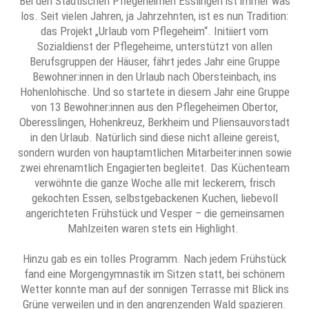
Bei den Städtischen Pflegeheimen Esslingen ist immer was
los. Seit vielen Jahren, ja Jahrzehnten, ist es nun Tradition:
das Projekt „Urlaub vom Pflegeheim“. Initiiert vom
Sozialdienst der Pflegeheime, unterstützt von allen
Berufsgruppen der Häuser, fährt jedes Jahr eine Gruppe
Bewohner:innen in den Urlaub nach Obersteinbach, ins
Hohenlohische. Und so startete in diesem Jahr eine Gruppe
von 13 Bewohner:innen aus den Pflegeheimen Obertor,
Oberesslingen, Hohenkreuz, Berkheim und Pliensauvorstadt
in den Urlaub. Natürlich sind diese nicht alleine gereist,
sondern wurden von hauptamtlichen Mitarbeiter:innen sowie
zwei ehrenamtlich Engagierten begleitet. Das Küchenteam
verwöhnte die ganze Woche alle mit leckerem, frisch
gekochten Essen, selbstgebackenen Kuchen, liebevoll
angerichteten Frühstück und Vesper – die gemeinsamen
Mahlzeiten waren stets ein Highlight.
Hinzu gab es ein tolles Programm. Nach jedem Frühstück
fand eine Morgengymnastik im Sitzen statt, bei schönem
Wetter konnte man auf der sonnigen Terrasse mit Blick ins
Grüne verweilen und in den angrenzenden Wald spazieren.