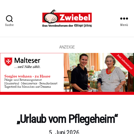
Suche
Menü
Zwiebel
-
Das
Vereinsforum
ANZEIGE
der
Eßlinger
Zeitung
Kategorien
„Urlaub vom Pflegeheim“
5. Juni 2026