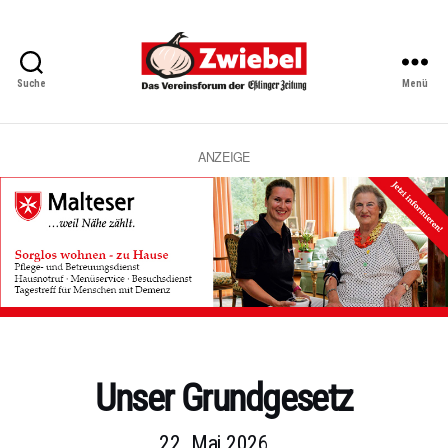
Suche
Menü
Zwiebel
-
Das
Vereinsforum
ANZEIGE
der
Eßlinger
Zeitung
Kategorien
Unser Grundgesetz
22. Mai 2026