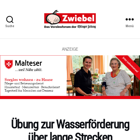
Suche
Menü
Zwiebel
-
Das
Vereinsforum
ANZEIGE
der
Eßlinger
Zeitung
Kategorien
Übung zur Wasserförderung
über lange Strecken