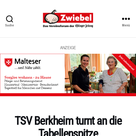
Suche
Menü
Zwiebel
-
Das
Vereinsforum
ANZEIGE
der
Eßlinger
Zeitung
Kategorien
TSV Berkheim turnt an die
Tabellenspitze