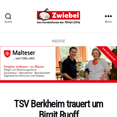
Suche
Menü
Zwiebel
-
Das
Vereinsforum
ANZEIGE
der
Eßlinger
Zeitung
Kategorien
TSV Berkheim trauert um
Birgit Ruoff