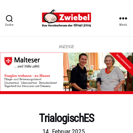
Suche
Menü
Zwiebel
-
Das
Vereinsforum
ANZEIGE
der
Eßlinger
Zeitung
Kategorien
TrialogischES
14. Februar 2025