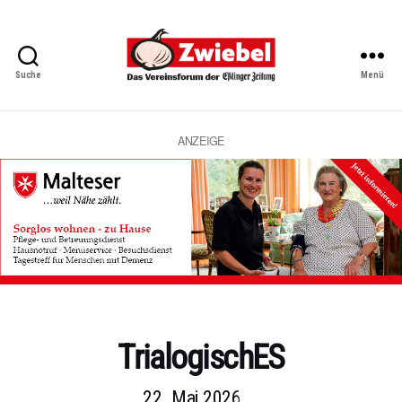
Suche
Menü
Zwiebel
-
Das
Vereinsforum
ANZEIGE
der
Eßlinger
Zeitung
Kategorien
TrialogischES
22. Mai 2026