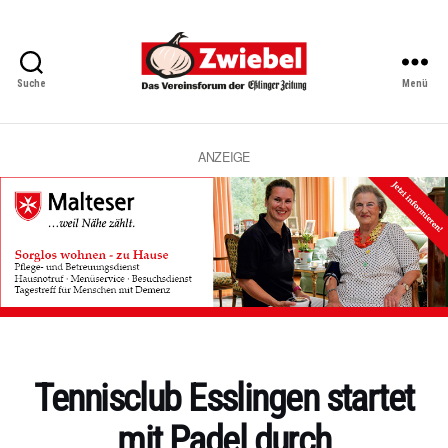
Suche
Menü
Zwiebel
-
Das
Vereinsforum
ANZEIGE
der
Eßlinger
Zeitung
Kategorien
Tennisclub Esslingen startet
mit Padel durch