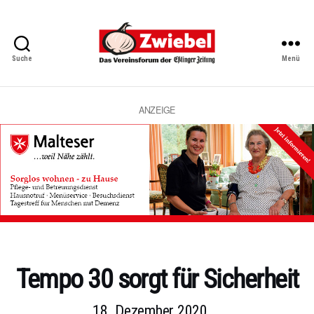
Suche
Menü
Zwiebel
-
Das
Vereinsforum
ANZEIGE
der
Eßlinger
Zeitung
Kategorien
Tempo 30 sorgt für Sicherheit
18. Dezember 2020