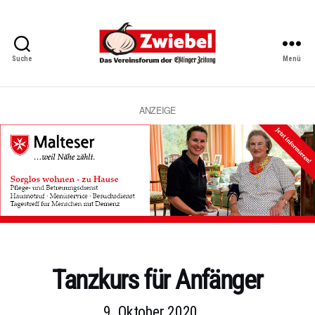
Suche
Menü
Zwiebel
-
Das
Vereinsforum
ANZEIGE
der
Eßlinger
Zeitung
Kategorien
Tanzkurs für Anfänger
9. Oktober 2020