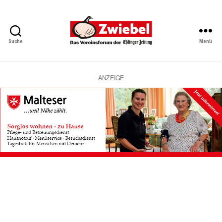
Suche
Menü
Zwiebel
-
Das
Vereinsforum
ANZEIGE
der
Eßlinger
Zeitung