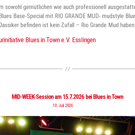
m sowohl gemütlichen wie auch professionell ausgestattet
s Blues Base-Special mit RIO GRANDE MUD- mudstyle Blues
Klassiker befinden ist kein Zufall – Rio Grande Mud habe
urinitiative Blues in Town e.V. Esslingen
er
MID-WEEK-Session am 15.7.2026 bei Blues in Town
10. Juli 2026