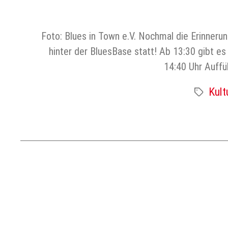
Foto: Blues in Town e.V. Nochmal die Erinneru
hinter der BluesBase statt! Ab 13:30 gibt 
14:40 Uhr Auff
Kult
Schlagwört