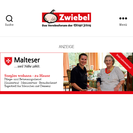
Suche
Menü
Zwiebel
-
Das
Vereinsforum
ANZEIGE
der
Eßlinger
Zeitung