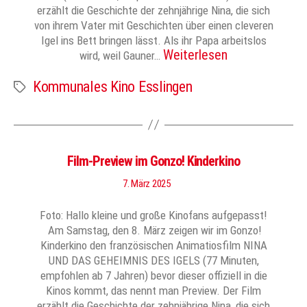
erzählt die Geschichte der zehnjährige Nina, die sich
von ihrem Vater mit Geschichten über einen cleveren
Igel ins Bett bringen lässt. Als ihr Papa arbeitslos
Weiterlesen
wird, weil Gauner…
Kommunales Kino Esslingen
Schlagwörter
Film-Preview im Gonzo! Kinderkino
7. März 2025
Foto: Hallo kleine und große Kinofans aufgepasst!
Am Samstag, den 8. März zeigen wir im Gonzo!
Kinderkino den französischen Animatiosfilm NINA
UND DAS GEHEIMNIS DES IGELS (77 Minuten,
empfohlen ab 7 Jahren) bevor dieser offiziell in die
Kinos kommt, das nennt man Preview. Der Film
erzählt die Geschichte der zehnjährige Nina, die sich