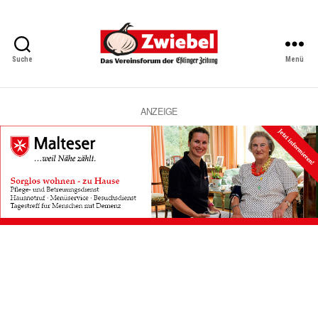
Suche
Menü
Zwiebel
-
Das
Vereinsforum
ANZEIGE
der
Eßlinger
Zeitung