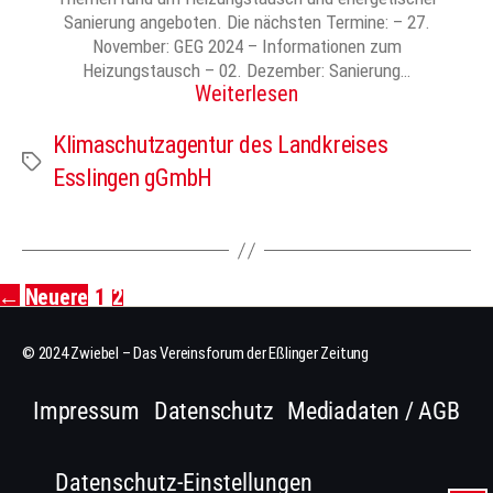
Sanierung angeboten. Die nächsten Termine: – 27.
November: GEG 2024 – Informationen zum
Heizungstausch – 02. Dezember: Sanierung…
Weiterlesen
Klimaschutzagentur des Landkreises
Schlagwörter
Esslingen gGmbH
←
Neuere
1
2
Seitennummerierung
der
© 2024 Zwiebel – Das Vereinsforum der Eßlinger Zeitung
Beiträge
Impressum
Datenschutz
Mediadaten / AGB
Datenschutz-Einstellungen