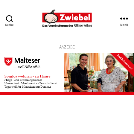
Suche
Menü
Zwiebel
-
Das
Vereinsforum
ANZEIGE
der
Eßlinger
Zeitung