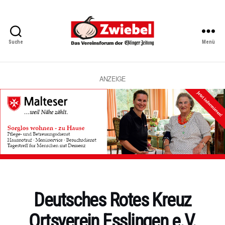
Suche
Menü
Zwiebel
-
Das
Vereinsforum
ANZEIGE
der
Eßlinger
Zeitung
Kategorien
Deutsches Rotes Kreuz
Ortsverein Esslingen e.V.