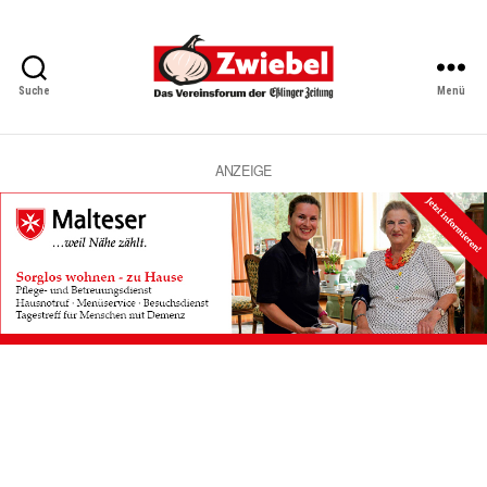
Suche
Menü
Zwiebel
-
Das
Vereinsforum
ANZEIGE
der
Eßlinger
Zeitung