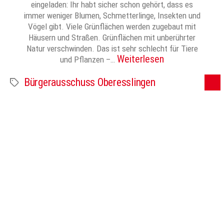
eingeladen: Ihr habt sicher schon gehört, dass es
immer weniger Blumen, Schmetterlinge, Insekten und
Vögel gibt. Viele Grünflächen werden zugebaut mit
Häusern und Straßen. Grünflächen mit unberührter
Natur verschwinden. Das ist sehr schlecht für Tiere
Weiterlesen
und Pflanzen –…
Bürgerausschuss Oberesslingen
Schlagwörter
←
Neuere
1
2
3
4
Ältere
→
Seitennummerierung
der
© 2024 Zwiebel – Das Vereinsforum der Eßlinger Zeitung
Beiträge
Impressum
Datenschutz
Mediadaten / AGB
Datenschutz-Einstellungen