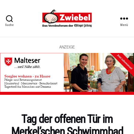
Suche
Menü
Zwiebel
-
Das
Vereinsforum
ANZEIGE
der
Eßlinger
Zeitung
Kategorien
Tag der offenen Tür im
Merkel’schen Schwimmbad